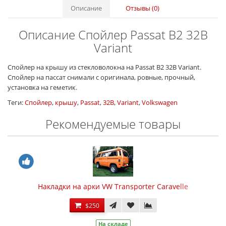
Описание
Отзывы (0)
Описание Спойлер Passat B2 32B
Variant
Спойлер на крышу из стекловолокна на Passat B2 32B Variant.
Спойлер на пассат снимали с оригинала, ровные, прочный,
установка на геметик.
Теги:
Спойлер
,
крышу
,
Passat
,
32B
,
Variant
,
Volkswagen
Рекомендуемые товары
Накладки на арки VW Transporter Caravelle
$250
На складе