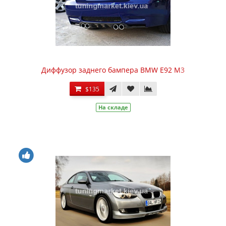
Диффузор заднего бампера BMW E92 M3
$135
На складе