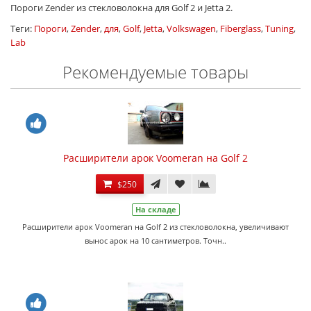
Пороги Zender из стекловолокна для Golf 2 и Jetta 2.
Теги:
Пороги
,
Zender
,
для
,
Golf
,
Jetta
,
Volkswagen
,
Fiberglass
,
Tuning
,
Lab
Рекомендуемые товары
Расширители арок Voomeran на Golf 2
$250
На складе
Расширители арок Voomeran на Golf 2 из стекловолокна, увеличивают
вынос арок на 10 сантиметров. Точн..