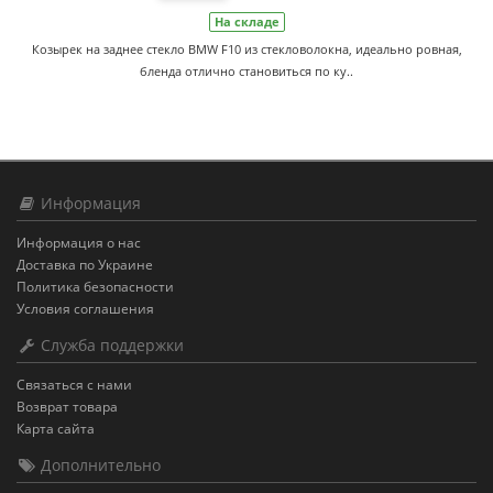
На складе
Козырек на заднее стекло BMW F10 из стекловолокна, идеально ровная,
бленда отлично становиться по ку..
Информация
Информация о нас
Доставка по Украине
Политика безопасности
Условия соглашения
Служба поддержки
Связаться с нами
Возврат товара
Карта сайта
Дополнительно