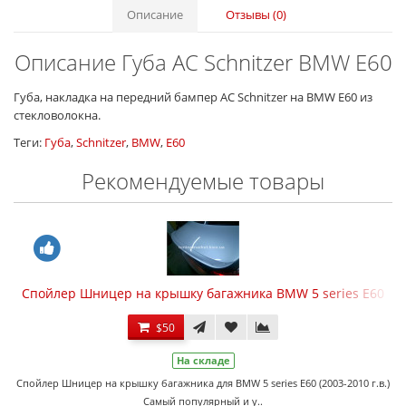
Описание
Отзывы (0)
Описание Губа AC Schnitzer BMW E60
Губа, накладка на передний бампер AC Schnitzer на BMW E60 из
стекловолокна.
Теги:
Губа
,
Schnitzer
,
BMW
,
E60
Рекомендуемые товары
Спойлер Шницер на крышку багажника BMW 5 series E60
$50
На складе
Спойлер Шницер на крышку багажника для BMW 5 series E60 (2003-2010 г.в.)
Самый популярный и у..